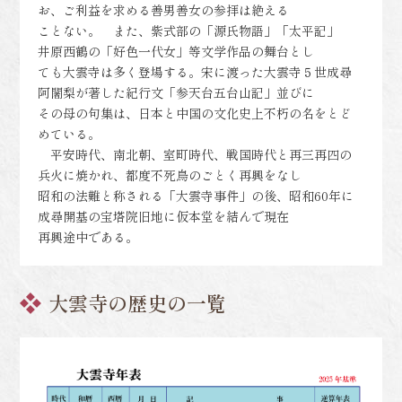
お、ご利益を求める善男善女の参拝は絶える
ことない。 また、紫式部の「源氏物語」「太平記」
井原西鶴の「好色一代女」等文学作品の舞台とし
ても大雲寺は多く登場する。宋に渡った大雲寺５世成尋
阿闍梨が著した紀行文「参天台五台山記」並びに
その母の句集は、日本と中国の文化史上不朽の名をとど
めている。
平安時代、南北朝、室町時代、戦国時代と再三再四の
兵火に焼かれ、都度不死鳥のごとく再興をなし
昭和の法難と称される「大雲寺事件」の後、昭和60年に
成尋開基の宝塔院旧地に仮本堂を結んで現在
再興途中である。
大雲寺の歴史の一覧