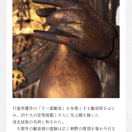
行基菩薩作の「十一面観音」を本尊とする観音院をはじ
め、四十九の堂塔伽藍と千人に及ぶ僧を擁した
洛北屈指の名刹と称された。
大雲寺の観音様の霊験は広く朝野の尊信を集め今日な