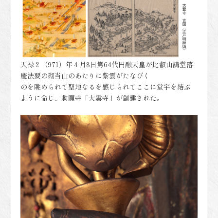
天禄２（971）年４月8日第64代円融天皇が比叡山講堂落
慶法要の砌当山のあたりに紫雲がたなびく
のを眺められて聖地なるを感じられてここに堂宇を結ぶ
ように命じ、勅願寺「大雲寺」が創建された。