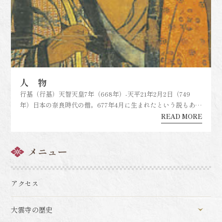
人 物
行基（行基）天智天皇7年（668年）-天平21年2月2日（749
年）日本の奈良時代の僧。677年4月に生まれたという説もあ
る。僧侶を国家機関と朝廷が定め仏教の民衆への布教活動を禁
READ MORE
じた時代に、禁を破り畿内（近畿）を中心に民衆や豪族など階
層を問わず広く仏法の教えを説き人々より篤く崇敬された。ま
た、道場や...
メニュー
アクセス
大雲寺の歴史