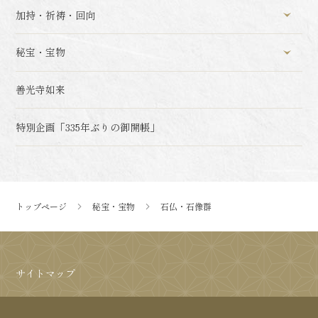
加持・祈祷・回向
秘宝・宝物
善光寺如来
特別企画「335年ぶりの御開帳」
トップページ
秘宝・宝物
石仏・石像群
サイトマップ